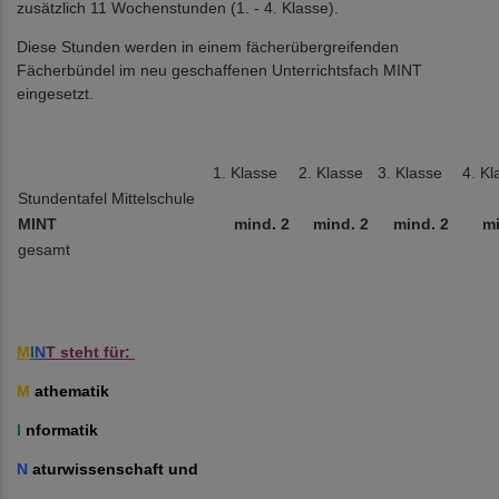
zusätzlich 11 Wochenstunden (1. - 4. Klasse).
Diese Stunden werden in einem fächerübergreifenden
Fächerbündel im neu geschaffenen Unterrichtsfach MINT
eingesetzt.
1. Klasse
2. Klasse
3. Klasse
4. Kl
Stundentafel Mittelschule
MINT
mind. 2
mind. 2
mind. 2
mi
gesamt
M
I
N
T steht für:
M
athematik
I
nformatik
N
aturwissenschaft und