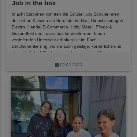
Job in the box
In acht Stationen konnten die Schüler und Schülerinnen
der dritten Klassen die Berufsfelder Bau, Dienstleistungen,
Elektro, Handel/E-Commerce, Holz, Metall, Pflege &
Gesundheit und Tourismus kennenlernen. Einen
vertiefenden Unterricht erhalten sie im Fach
Berufsorientierung, wo sie auch geistige, körperliche und
charakterliche Fähigkeiten zu den einzelnen Berufen
besprechen. Der 3-stündige Workshop soll als
02.02.2026
Auftaktveranstaltung zur Durchführung der BO-Tage, die
im April stattfinden, verstanden werden.