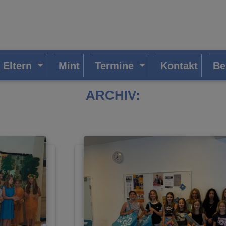
/ Eltern
Mint
Termine
Kontakt
Be
ARCHIV: